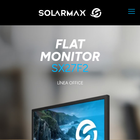
FLAT
MONITOR
SX27F2
LÍNEA OFFICE