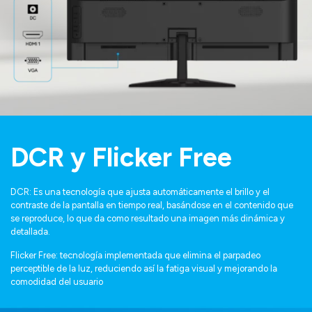
DCR y Flicker Free
DCR: Es una tecnología que ajusta automáticamente el brillo y el
contraste de la pantalla en tiempo real, basándose en el contenido que
se reproduce, lo que da como resultado una imagen más dinámica y
detallada.
Flicker Free: tecnología implementada que elimina el parpadeo
perceptible de la luz, reduciendo así la fatiga visual y mejorando la
comodidad del usuario